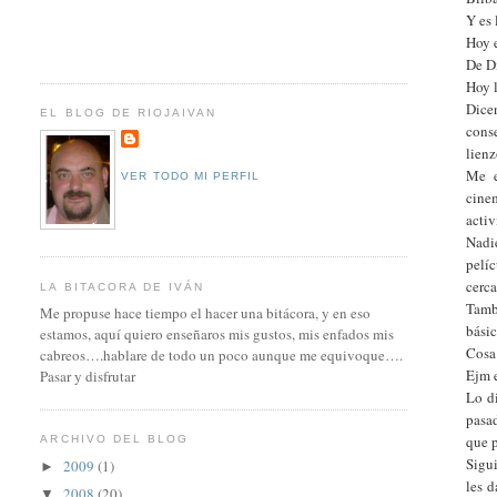
Y es 
Hoy e
De Di
Hoy l
Dice
EL BLOG DE RIOJAIVAN
cons
lien
Me e
VER TODO MI PERFIL
cine
activ
Nadi
pelí
cerca
LA BITACORA DE IVÁN
Tamb
Me propuse hace tiempo el hacer una bitácora, y en eso
bási
estamos, aquí quiero enseñaros mis gustos, mis enfados mis
Cosa
cabreos….hablare de todo un poco aunque me equivoque….
Ejm e
Pasar y disfrutar
Lo d
pasa
que 
ARCHIVO DEL BLOG
Sigu
2009
(1)
►
les d
2008
(20)
▼