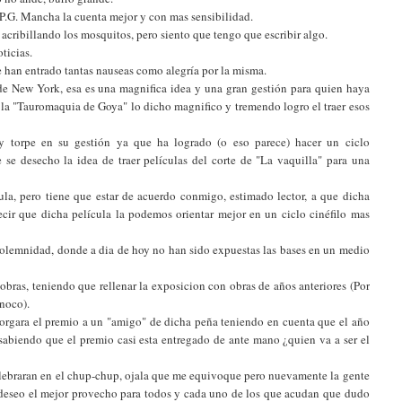
o P.G. Mancha la cuenta mejor y con mas sensibilidad.
 acribillando los mosquitos, pero siento que tengo que escribir algo.
ticias.
me han entrado tantas nauseas como alegría por la misma.
de New York, esa es una magnifica idea y una gran gestión para quien haya
 la "Tauromaquia de Goya" lo dicho magnifico y tremendo logro el traer esos
.
 y torpe en su gestión ya que ha logrado (o eso parece) hacer un ciclo
 se desecho la idea de traer películas del corte de "La vaquilla" para una
ula, pero tiene que estar de acuerdo conmigo, estimado lector, a que dicha
ecir que dicha película la podemos orientar mejor en un ciclo cinéfilo mas
olemnidad, donde a dia de hoy no han sido expuestas las bases en un medio
bras, teniendo que rellenar la exposicion con obras de años anteriores (Por
inoco).
otorgara el premio a un "amigo" de dicha peña teniendo en cuenta que el año
 sabiendo que el premio casi esta entregado de ante mano ¿quien va a ser el
elebraran en el chup-chup, ojala que me equivoque pero nuevamente la gente
les deseo el mejor provecho para todos y cada uno de los que acudan que dudo