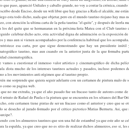
lo que paso, apareció Urdiales y caballo grande, no voy a contar la crónica, cuand
scribo desde Enciso, desde un wifi libre que hay gracias a Rafa el alcalde, me están
ego esta todo dicho, nada que objetar, pero en el mundo taurino riojano hay mas no
eo, con atención la ultima carta de la peña taurina "el quite", y después de leerla 
n los del quite que se hermanaran en la próxima feria Matea con el Club taurino 
eguido celebrar dicho acto, otra actividad digna de admiración es la exposición de
zos y mas aun si vienen acompañados por la conferencia habitual que los acompaña
ntristece esa carta, por que sigue demostrando que hay un presidente inútil
matográfico taurino, mas aun cuando en la anterior junta de la que formaba parte
idad cinematográfica.
e vamos a cuestionar el inmenso valor artístico y cinematográfico de dicha pelíc
cula dista mucho de los intereses taurinos actuales y pasados, incluso podemos d
no a los movimientos anti-régimen que al taurino propio.
ién me sorprende que quiera seguir adelante con un certamen de pintura malo de s
co como su pagina web.
 que no me extraña, ya que el año pasado fue un fracaso tanto de autores como de o
l retrato de Rafael de Paula o la pintura que se encuentra en los sótanos del Bar Or
icho, este certamen tiene pintas de ser un fracaso como el anterior y creo que se 
do se desecho al jurado formado por el critico pictorico Matias Berrueta. Asi, que
parcipe?.
iendo con los almuerzos taurinos que son una ful de estambul ya que este año se c
ara la espalda, ya que creo que no es sitio de realizar dichos almuerzos, eso si, 