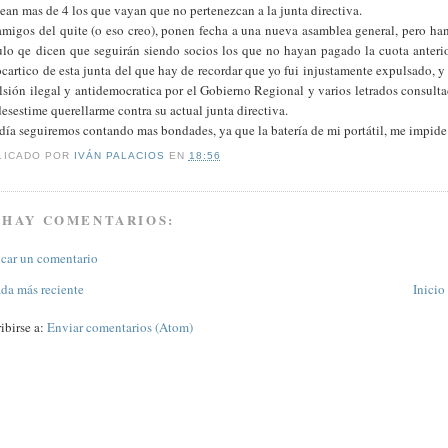
ean mas de 4 los que vayan que no pertenezcan a la junta directiva.
amigos del quite (o eso creo), ponen fecha a una nueva asamblea general, pero han 
culo qe dicen que seguirán siendo socios los que no hayan pagado la cuota an
artico de esta junta del que hay de recordar que yo fui injustamente expulsado, y 
sión ilegal y antidemocratica por el Gobierno Regional y varios letrados consultad
esestime querellarme contra su actual junta directiva.
día seguiremos contando mas bondades, ya que la batería de mi portátil, me impide
LICADO POR
IVÁN PALACIOS
EN
18:56
 HAY COMENTARIOS:
icar un comentario
ada más reciente
Inicio
ibirse a:
Enviar comentarios (Atom)