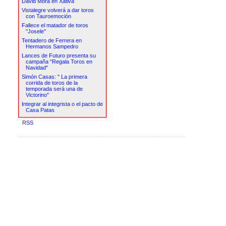
David Mora en Xàtiva
Vistalegre volverá a dar toros
con Tauroemoción
Fallece el matador de toros
"Josele"
Tentadero de Ferrera en
Hermanos Sampedro
Lances de Futuro presenta su
campaña "Regala Toros en
Navidad"
Simón Casas: " La primera
corrida de toros de la
temporada será una de
Victorino"
Integrar al integrista o el pacto de
Casa Patas
RSS