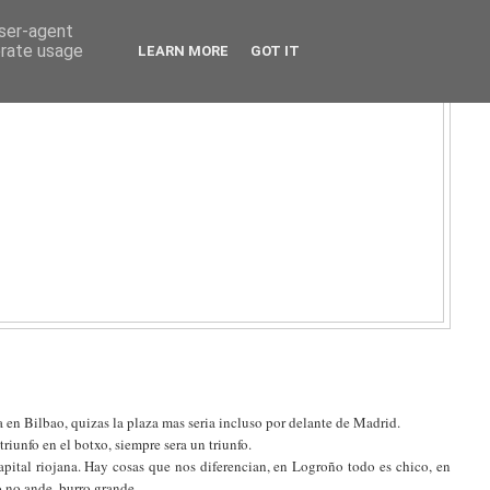
user-agent
erate usage
LEARN MORE
GOT IT
 en Bilbao, quizas la plaza mas seria incluso por delante de Madrid.
riunfo en el botxo, siempre sera un triunfo.
apital riojana. Hay cosas que nos diferencian, en Logroño todo es chico, en
o no ande, burro grande.