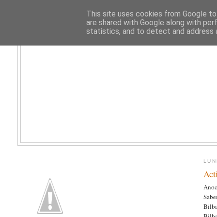
This site uses cookies from Google to 
are shared with Google along with per
statistics, and to detect and address 
LUN
Act
Anoch
Sabem
Bilb
Bilba