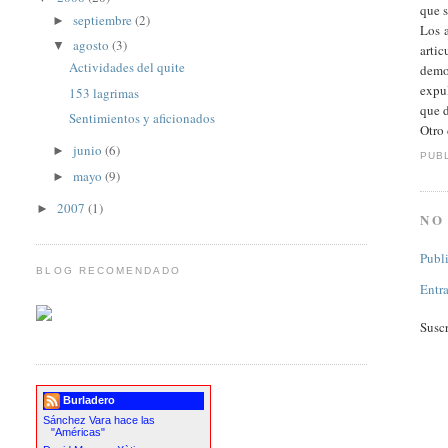
que s
septiembre
(2)
►
Los 
agosto
(3)
▼
arti
Actividades del quite
democ
expul
153 lagrimas
que d
Sentimientos y aficionados
Otro 
junio
(6)
►
PUB
mayo
(9)
►
2007
(1)
►
NO
Publ
BLOG RECOMENDADO
Entr
Suscr
Burladero
Sánchez Vara hace las
"Américas"