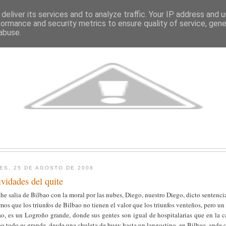
deliver its services and to analyze traffic. Your IP address and 
formance and security metrics to ensure quality of service, gen
abuse.
ES, 25 DE AGOSTO DE 2008
ividades del quite
e salia de Bilbao con la moral por las nubes, Diego, nuestro Diego, dicto sentencia
os que los triunfos de Bilbao no tienen el valor que los triunfos venteños, pero un t
ao, es un Logroño grande, donde sus gentes son igual de hospitalarias que en la c
o todo es grande, desde una chuleta de buey hasta un langostino, en Bilbao, ande 